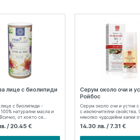
за лице с биолипиди
Серум около очи и ус
Ройбос
 лице с биолипиди -
Серум около очи и устни с
100% натурални масла и
с изключителни свойства.
Всичко, от което се
няколко чудодейни капки о
ашата кожа е този серум.
леко топящ се флуид спома
в. / 20.45 €
14.30 лв. / 7.31 €
и помогне да я
поддържане на дермалния 
те в перфектен вид и
изглаждане бръчиците в на
е. Серумът е мощен,
активните зони на лицето.