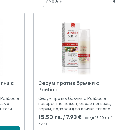
тни с
Серум против бръчки с
Ройбос
 Ройбос е
Серум против бръчки с Ройбос е
 Само
невероятно нежен, бързо попиващ
т този
серум, подходящ за всички типове
гат за
кожа, но особено за суха и
15.50 лв. / 7.93 €
преди 15.20 лв. /
баланс и
чувствителна. Високата
й-
концентрация на активни съставки
7.77 €
 Серумът
мигновено успокоява кожата,