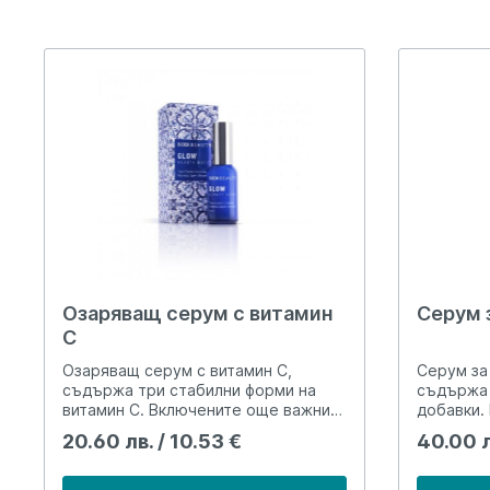
Озаряващ серум с витамин
Серум 
С
Озаряващ серум с витамин С,
Серум за
съдържа три стабилни форми на
съдържа 
витамин С. Включените още важни
добавки. 
за кожата витамини и активни
нуждае в
20.60 лв. / 10.53 €
40.00 л
вещества подобряват
Той ще в
хидратацията, регенерирането,
поддържа
защитават я от оксидативния стрес,
състояни